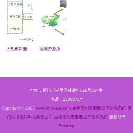
库的简易
换器在通信
四版学习笔
物质能资源
Top in
CRM客户
与网络中的
记 项目成
数据库信息
Discipline
信息管理系
优势及其与
本管理
系统设计与
统设计与实
生物质能资
应用
现
源数据库信
息系统的创
大规模新能
地理资源所
新融合
源接入对电
揭示中国陆
气耦合综合
地生态系统
能源系统稳
生物能值时
定性的影响
空动态分布
地址：厦门市湖里区林后社518号504室
分析——基
规律
电话：1595979**
于秦文萍与
Copyright © 2026
www.9999euy.com
生物质能资源数据库信息系统
厦
逯瑞鹏等研
门如濡妮沫科技有限公司
生物质能资源数据库信息系统
版权所有
究视角
Sitemap