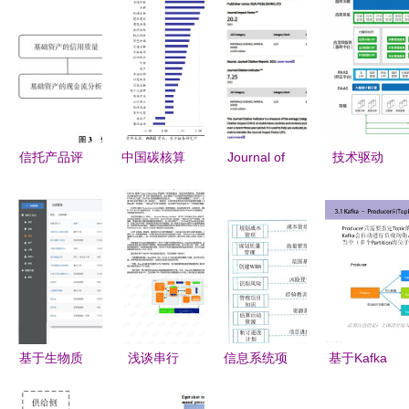
信托产品评
中国碳核算
Journal of
技术驱动
级体系研
数据库
Bioresources
重新定义医
究、生物质
2024年新
and
院运营管理
能资源数据
兴经济体二
Bioproducts
信息系统与
库信息系统
氧化碳排放
Soars with
生物质能资
构建 层级
与生物质能
First
源数据库信
框架与实务
资源分析的
Impact
息系统
应用
深度洞察
Factor of
基于生物质
浅谈串行
信息系统项
基于Kafka
20.2,
能资源数据
RapidIO交
目管理师第
的分布式生
Ranking