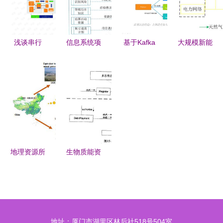
与生物质能
First
源数据库信
统设计与实
资源分析的
Impact
息系统
现
深度洞察
Factor of
浅谈串行
信息系统项
基于Kafka
大规模新能
20.2,
RapidIO交
目管理师第
的分布式生
源接入对电
Ranking
换器在通信
四版学习笔
物质能资源
气耦合综合
Top in
与网络中的
记 项目成
数据库信息
能源系统稳
Discipline
优势及其与
本管理
系统设计与
定性的影响
生物质能资
应用
分析——基
源数据库信
于秦文萍与
息系统的创
逯瑞鹏等研
地理资源所
生物质能资
新融合
究视角
揭示中国陆
源数据库信
地生态系统
息系统UML
生物能值时
通信图绘制
空动态分布
指南
地址：厦门市湖里区林后社518号504室