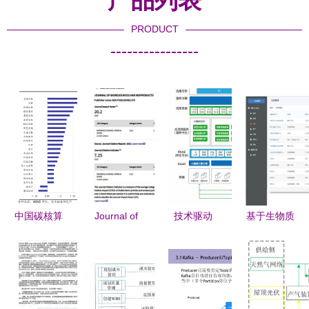
产品列表
PRODUCT
----------------
中国碳核算
Journal of
技术驱动
基于生物质
数据库
Bioresources
重新定义医
能资源数据
2024年新
and
院运营管理
库的简易
兴经济体二
Bioproducts
信息系统与
CRM客户
氧化碳排放
Soars with
生物质能资
信息管理系